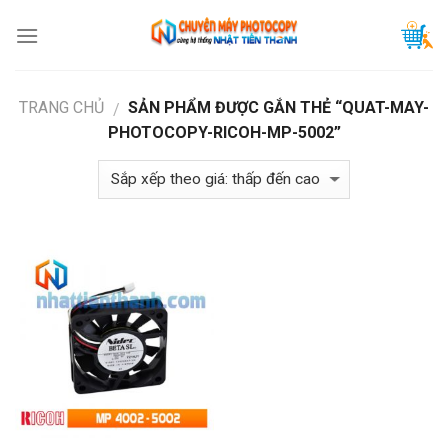
Skip
to
content
TRANG CHỦ
SẢN PHẨM ĐƯỢC GẮN THẺ “QUAT-MAY-
/
PHOTOCOPY-RICOH-MP-5002”