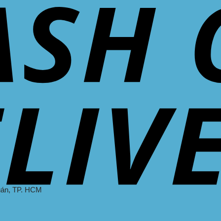
uán
, TP. HCM