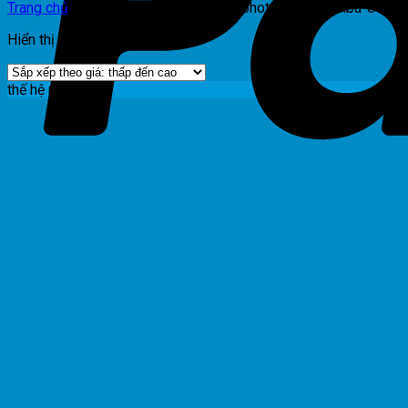
Trang chủ
/
Sản phẩm được gắn thẻ “photocopy-toshiba-e-stu
Hiển thị kết quả duy nhất
thế hệ mới