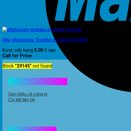
Máy photocopy Toshiba e-Studio 3015AC
Được xếp hạng
5.00
5 sao
Call for Price
Block
"29145"
not found
Kết nối với chúng tôi
Giới thiệu về công ty
Chi tiết liên hệ
Hổ trợ mua hàng