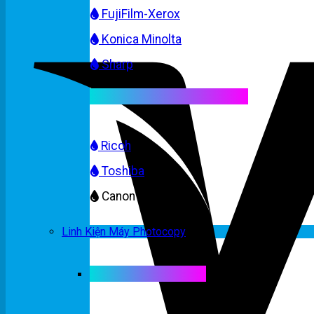
FujiFilm-Xerox
Konica Minolta
Sharp
Mực máy photocopy màu
Ricoh
Toshiba
Canon
Linh Kiện Máy Photocopy
Linh kiện máy màu