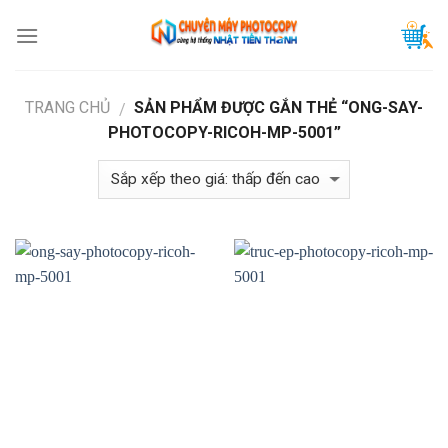
Skip
to
content
TRANG CHỦ
SẢN PHẨM ĐƯỢC GẮN THẺ “ONG-SAY-
/
PHOTOCOPY-RICOH-MP-5001”