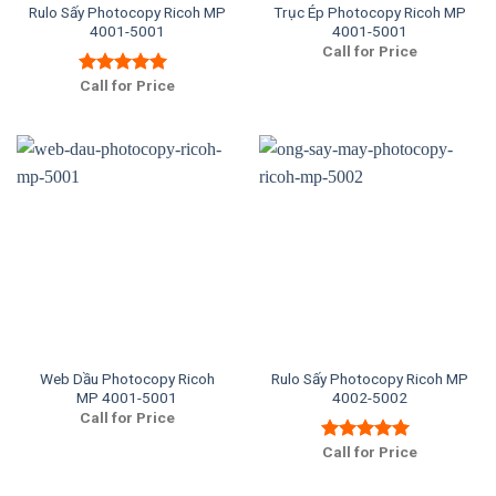
Rulo Sấy Photocopy Ricoh MP
Trục Ép Photocopy Ricoh MP
4001-5001
4001-5001
Call for Price
Call for Price
Được xếp
hạng
5.00
5
sao
Web Dầu Photocopy Ricoh
Rulo Sấy Photocopy Ricoh MP
MP 4001-5001
4002-5002
Call for Price
Call for Price
Được xếp
hạng
5.00
5
sao