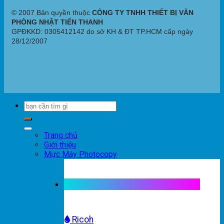
© 2007 Bản quyền thuộc
CÔNG TY TNHH THIẾT BỊ VĂN
PHÒNG NHẬT TIẾN THANH
GPĐKKD: 0305412142 do sở KH & ĐT TP.HCM cấp ngày
28/12/2007
Trang chủ
Giới thiệu
Mực Máy Photocopy
Mực máy photocopy trắng đen
Ricoh