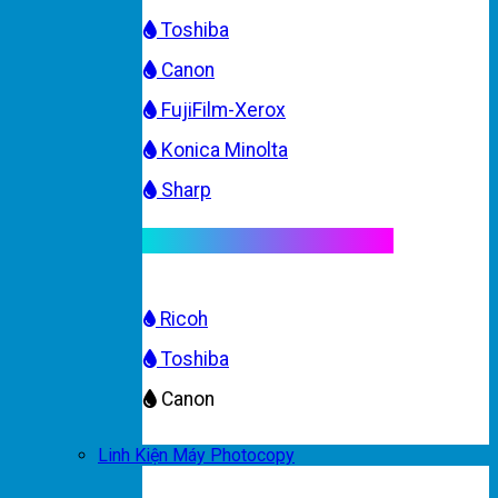
Toshiba
Canon
FujiFilm-Xerox
Konica Minolta
Sharp
Mực máy photocopy màu
Ricoh
Toshiba
Canon
Linh Kiện Máy Photocopy