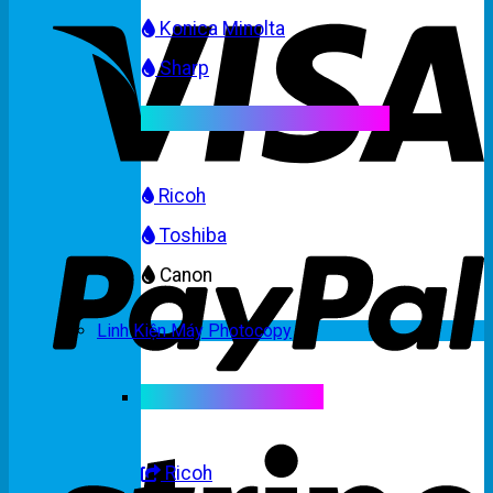
Konica Minolta
Sharp
Mực máy photocopy màu
Ricoh
Toshiba
Canon
Linh Kiện Máy Photocopy
Linh kiện máy màu
Ricoh