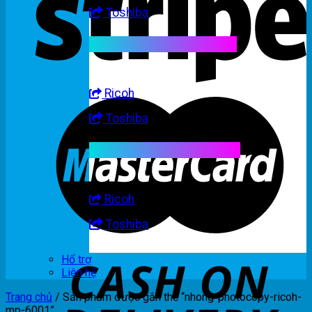
Toshiba
Linh kiện máy trắng đen
Ricoh
Toshiba
Linh kiện máy nhập khẩu
Ricoh
Toshiba
Hổ trợ
Liên hệ
Trang chủ
/
Sản phẩm được gắn thẻ “nhong-photocopy-ricoh-
mp-6001”