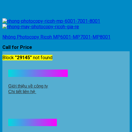
Nhông Photocopy Ricoh MP6001-MP7001-MP8001
Call for Price
Block
"29145"
not found
Kết nối với chúng tôi
Giới thiệu về công ty
Chi tiết liên hệ
Hổ trợ mua hàng