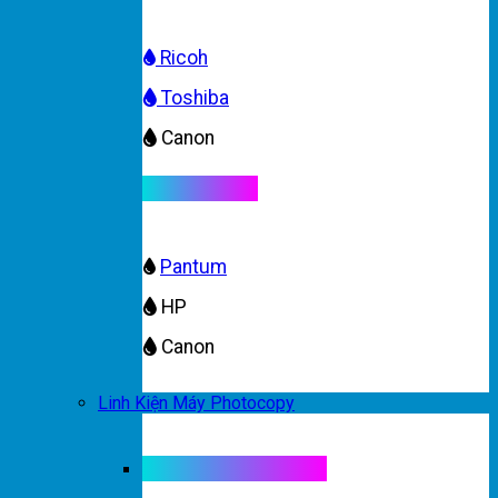
Ricoh
Toshiba
Canon
Mực máy in
Pantum
HP
Canon
Linh Kiện Máy Photocopy
Linh kiện máy màu