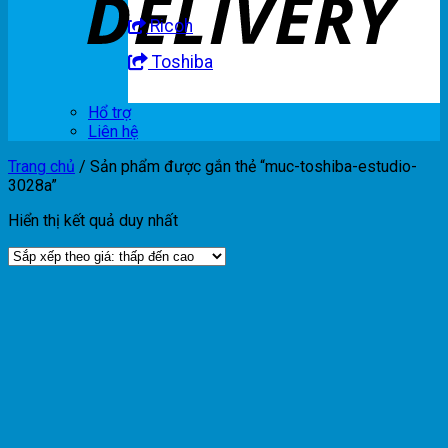
Ricoh
Toshiba
Hổ trợ
Liên hệ
Trang chủ
/
Sản phẩm được gắn thẻ “muc-toshiba-estudio-
3028a”
Hiển thị kết quả duy nhất