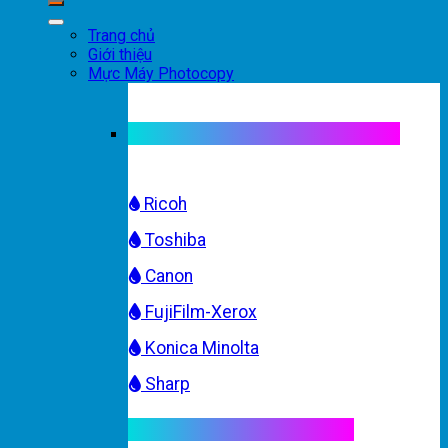
Trang chủ
Giới thiệu
Mực Máy Photocopy
Mực máy photocopy trắng đen
Ricoh
Toshiba
Canon
FujiFilm-Xerox
Konica Minolta
Sharp
Mực máy photocopy màu