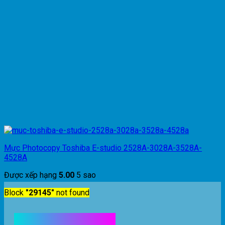
Mực Photocopy Toshiba E-studio 2528A-3028A-3528A-
4528A
Được xếp hạng
5.00
5 sao
Block
"29145"
not found
Kết nối với chúng tôi