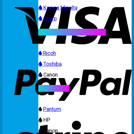
Konica Minolta
Sharp
Mực máy photocopy màu
Ricoh
Toshiba
Canon
Mực máy in
Pantum
HP
Canon