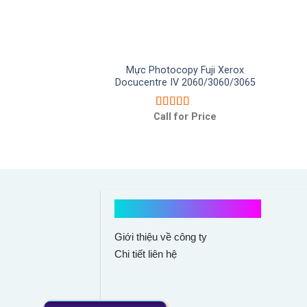
Mực Photocopy Fuji Xerox
Docucentre IV 2060/3060/3065
Call for Price
Được xếp
hạng
5.00
5
sao
Kết nối với chúng tôi
Giới thiệu về công ty
Chi tiết liên hệ