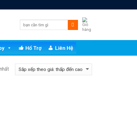
py
Hổ Trợ
Liên Hệ
 nhất