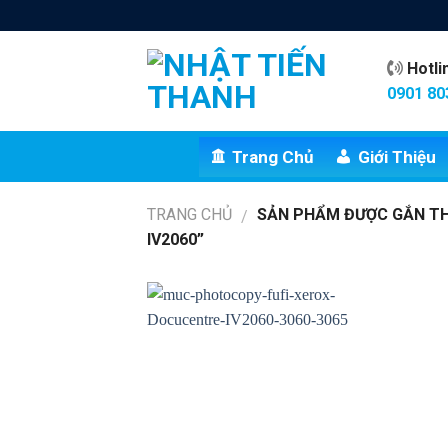
Skip
to
content
Hotl
0901 80
Trang Chủ
Giới Thiệu
TRANG CHỦ
SẢN PHẨM ĐƯỢC GẮN TH
/
IV2060”