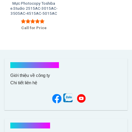
Mực Photocopy Toshiba
e.Studio 2515AC-3015AC-
3505AC-4515AC-5015AC
Call for Price
Được xếp
hạng
5.00
5
sao
Kết nối với chúng tôi
Giới thiệu về công ty
Chi tiết liên hệ
Hổ trợ mua hàng