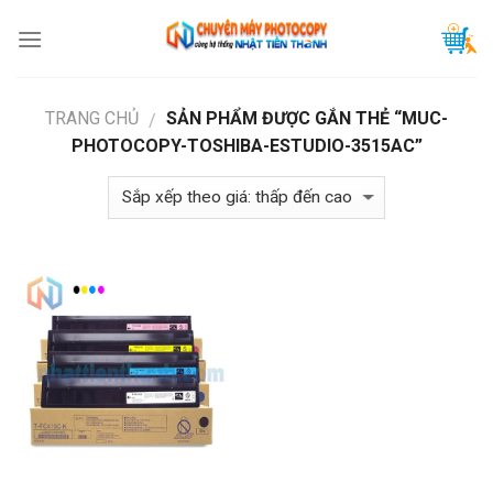
Skip
to
content
TRANG CHỦ
SẢN PHẨM ĐƯỢC GẮN THẺ “MUC-
/
PHOTOCOPY-TOSHIBA-ESTUDIO-3515AC”