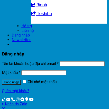
Ricoh
Toshiba
Hổ trợ
Liên hệ
Đăng nhập
Newsletter
Đăng nhập
Tên tài khoản hoặc địa chỉ email
*
Mật khẩu
*
Ghi nhớ mật khẩu
Đăng nhập
Quên mật khẩu?
Nhắn tin Zalo