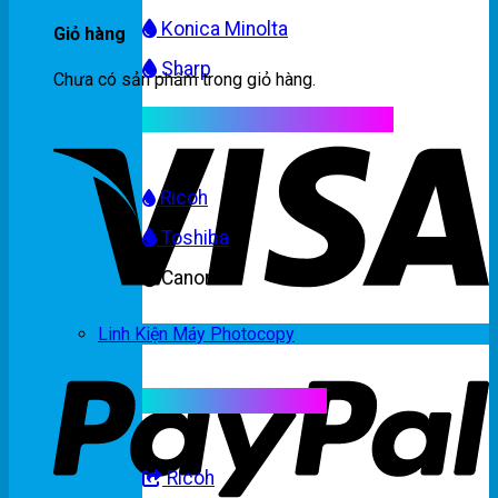
Konica Minolta
Giỏ hàng
Sharp
Chưa có sản phẩm trong giỏ hàng.
Mực máy photocopy màu
Ricoh
Toshiba
Canon
Linh Kiện Máy Photocopy
Linh kiện máy màu
Ricoh