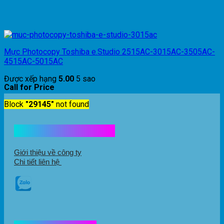
Mực Photocopy Toshiba e.Studio 2515AC-3015AC-3505AC-
4515AC-5015AC
Được xếp hạng
5.00
5 sao
Call for Price
Block
"29145"
not found
Kết nối với chúng tôi
Giới thiệu về công ty
Chi tiết liên hệ