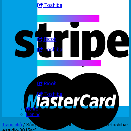
Toshiba
Linh kiện máy trắng đen
Ricoh
Toshiba
Linh kiện máy nhập khẩu
Ricoh
Toshiba
Hổ trợ
Liên hệ
Trang chủ
/
Sản phẩm được gắn thẻ “muc-photocopy-toshiba-
estudio-3015ac”