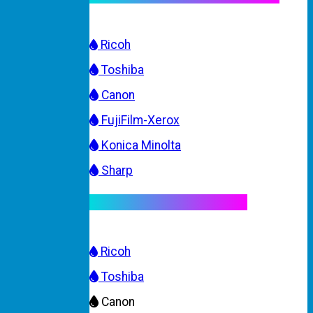
Ricoh
Toshiba
Canon
FujiFilm-Xerox
Konica Minolta
Sharp
Mực máy photocopy màu
Ricoh
Toshiba
Canon