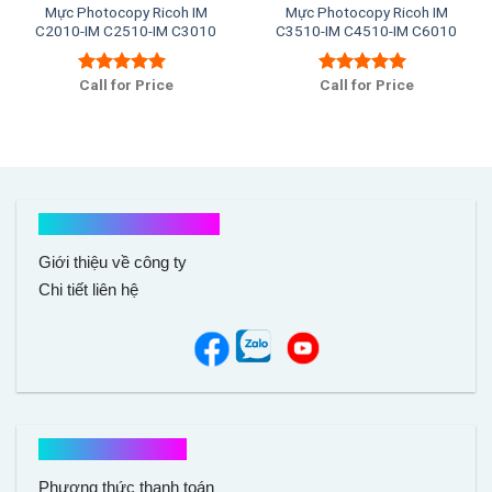
Mực Photocopy Ricoh IM
Mực Photocopy Ricoh IM
C2010-IM C2510-IM C3010
C3510-IM C4510-IM C6010
Call for Price
Call for Price
Được xếp
Được xếp
hạng
5.00
5
hạng
5.00
5
sao
sao
Kết nối với chúng tôi
Giới thiệu về công ty
Chi tiết liên hệ
Hổ trợ mua hàng
Phương thức thanh toán