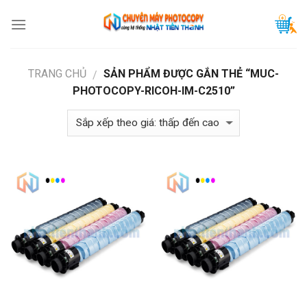
Skip
to
content
TRANG CHỦ
SẢN PHẨM ĐƯỢC GẮN THẺ “MUC-
/
PHOTOCOPY-RICOH-IM-C2510”