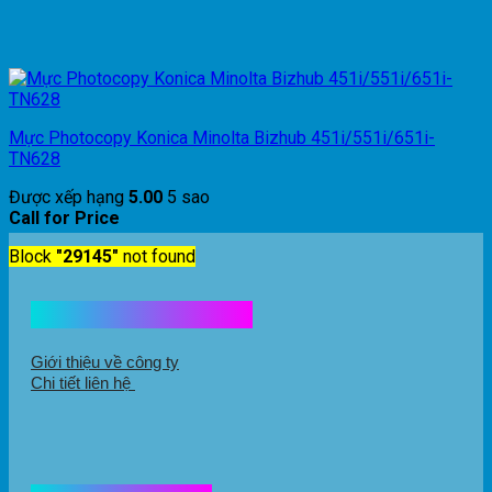
Mực Photocopy Konica Minolta Bizhub 451i/551i/651i-
TN628
Được xếp hạng
5.00
5 sao
Call for Price
Block
"29145"
not found
Kết nối với chúng tôi
Giới thiệu về công ty
Chi tiết liên hệ