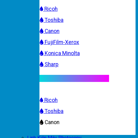
Ricoh
Toshiba
Canon
FujiFilm-Xerox
Konica Minolta
Sharp
Mực máy photocopy màu
Ricoh
Toshiba
Canon
Linh Kiện Máy Photocopy