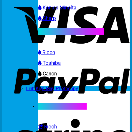
Konica Minolta
Sharp
Mực máy photocopy màu
Ricoh
Toshiba
Canon
Linh Kiện Máy Photocopy
Linh kiện máy màu
Ricoh