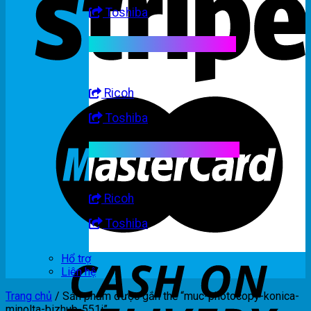
Toshiba
Linh kiện máy trắng đen
Ricoh
Toshiba
Linh kiện máy nhập khẩu
Ricoh
Toshiba
Hổ trợ
Liên hệ
Trang chủ
/
Sản phẩm được gắn thẻ “muc-photocopy-konica-
minolta-bizhub-551i”