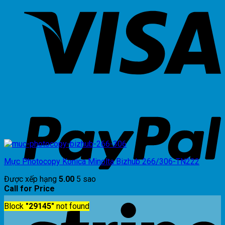
Mực Photocopy Konica Minolta Bizhub 266/306-TN222
Được xếp hạng
5.00
5 sao
Call for Price
Block
"29145"
not found