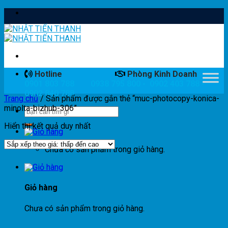
Skip
to
content
Hotline
Phòng Kinh Doanh
0901 803 788
0938 795 800 - 0902 403 788 -
0902 840 788
Trang chủ
/
Sản phẩm được gắn thẻ “muc-photocopy-konica-
minolta-bizhub-306”
Hiển thị kết quả duy nhất
Chưa có sản phẩm trong giỏ hàng.
Giỏ hàng
Chưa có sản phẩm trong giỏ hàng.