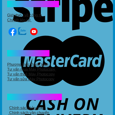
Kết nối với chúng tôi
Giới thiệu về công ty
Chi tiết liên hệ
Hổ trợ mua hàng
Phương thức thanh toán
Tư vấn mua Máy Photocopy
Tư vấn thuê Máy Photocopy
Tư vấn sửa Máy Photocopy
Chính sách mua hàng
Chính sách bảo mật
Chính sách vận chuyển