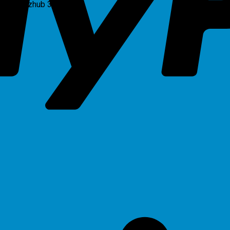
olta Bizhub 301i”