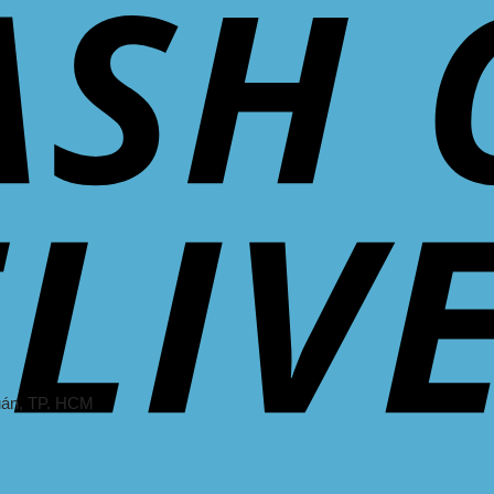
uán
, TP. HCM