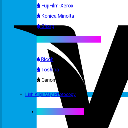
FujiFilm-Xerox
Konica Minolta
Sharp
Mực máy photocopy màu
Ricoh
Toshiba
Canon
Linh Kiện Máy Photocopy
Linh kiện máy màu