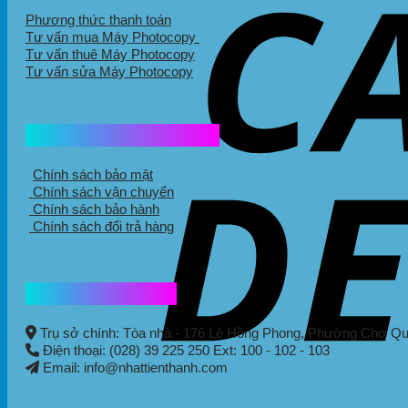
Phương thức thanh toán
Tư vấn mua Máy Photocopy
Tư vấn thuê Máy Photocopy
Tư vấn sửa Máy Photocopy
Chính sách mua hàng
Chính sách bảo mật
Chính sách vận chuyển
Chính sách bảo hành
Chính sách đổi trả hàng
Thông tin liên hệ
Trụ sở chính: Tòa nhà - 176 Lê Hồng Phong,
Phường Chợ Q
Điện thoại: (028) 39 225 250 Ext: 100 - 102 - 103
Email: info@nhattienthanh.com