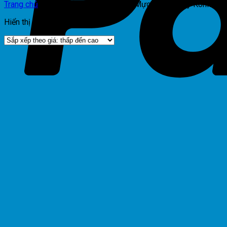
Trang chủ
/
Sản phẩm được gắn thẻ “Mực Photocopy Konica Min
Hiển thị kết quả duy nhất