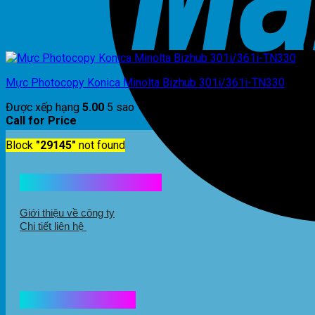
Mực Photocopy Konica Minolta Bizhub 301i/361i-TN330
Được xếp hạng
5.00
5 sao
Call for Price
Block
"29145"
not found
Kết nối với chúng tôi
Giới thiệu về công ty
Chi tiết liên hệ
Hổ trợ mua hàng