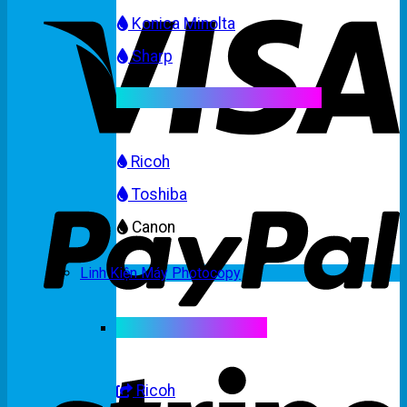
Konica Minolta
Sharp
Mực máy photocopy màu
Ricoh
Toshiba
Canon
Linh Kiện Máy Photocopy
Linh kiện máy màu
Ricoh