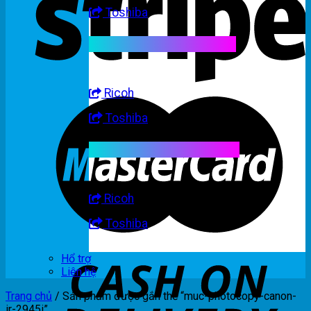
Toshiba
Linh kiện máy trắng đen
Ricoh
Toshiba
Linh kiện máy nhập khẩu
Ricoh
Toshiba
Hổ trợ
Liên hệ
Trang chủ
/
Sản phẩm được gắn thẻ “muc-photocopy-canon-
ir-2945i”