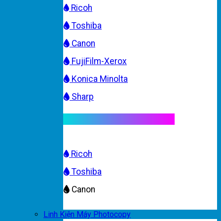
Ricoh
Toshiba
Canon
FujiFilm-Xerox
Konica Minolta
Sharp
Mực máy photocopy màu
Ricoh
Toshiba
Canon
Linh Kiện Máy Photocopy