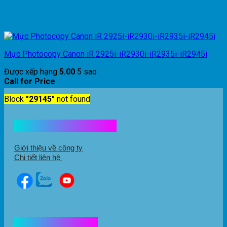
Mực Photocopy Canon iR 2925i-iR2930i-iR2935i-iR2945i
Được xếp hạng
5.00
5 sao
Call for Price
Block
"29145"
not found
Kết nối với chúng tôi
Giới thiệu về công ty
Chi tiết liên hệ
Hổ trợ mua hàng