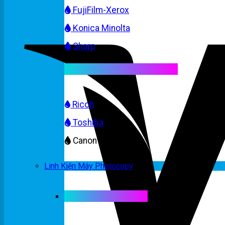
FujiFilm-Xerox
Konica Minolta
Sharp
Mực máy photocopy màu
Ricoh
Toshiba
Canon
Linh Kiện Máy Photocopy
Linh kiện máy màu