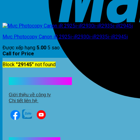
Mực Photocopy Canon iR 2925i-iR2930i-iR2935i-iR2945i
Được xếp hạng
5.00
5 sao
Call for Price
Block
"29145"
not found
Kết nối với chúng tôi
Giới thiệu về công ty
Chi tiết liên hệ