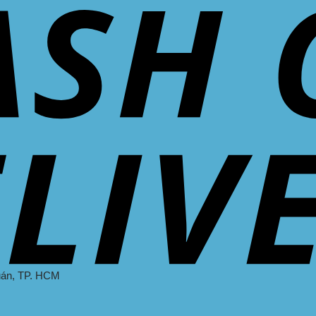
uán
, TP. HCM