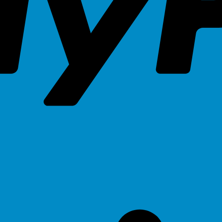
2930i”