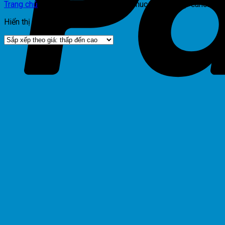
Trang chủ
/
Sản phẩm được gắn thẻ “muc-photocopy-canon-ir-
Hiển thị kết quả duy nhất