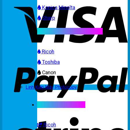
Konica Minolta
Sharp
Mực máy photocopy màu
Ricoh
Toshiba
Canon
Linh Kiện Máy Photocopy
Linh kiện máy màu
Ricoh