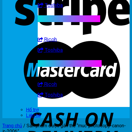
Toshiba
Linh kiện máy trắng đen
Ricoh
Toshiba
Linh kiện máy nhập khẩu
Ricoh
Toshiba
Hổ trợ
Liên hệ
Trang chủ
/
Sản phẩm được gắn thẻ “muc-photocopy-canon-
ir-2006”