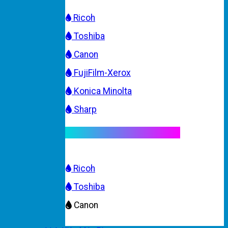
Ricoh
Toshiba
Canon
FujiFilm-Xerox
Konica Minolta
Sharp
Mực máy photocopy màu
Ricoh
Toshiba
Canon