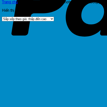
Trang chủ
/
Sản phẩm được gắn thẻ “motor-muc-photocopy-tos
Hiển thị kết quả duy nhất