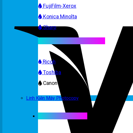
FujiFilm-Xerox
Konica Minolta
Sharp
Mực máy photocopy màu
Ricoh
Toshiba
Canon
Linh Kiện Máy Photocopy
Linh kiện máy màu