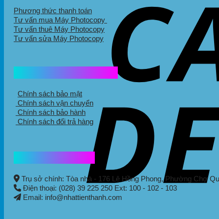
Phương thức thanh toán
Tư vấn mua Máy Photocopy
Tư vấn thuê Máy Photocopy
Tư vấn sửa Máy Photocopy
Chính sách mua hàng
Chính sách bảo mật
Chính sách vận chuyển
Chính sách bảo hành
Chính sách đổi trả hàng
Thông tin liên hệ
Trụ sở chính: Tòa nhà - 176 Lê Hồng Phong,
Phường Chợ Q
Điện thoại: (028) 39 225 250 Ext: 100 - 102 - 103
Email: info@nhattienthanh.com