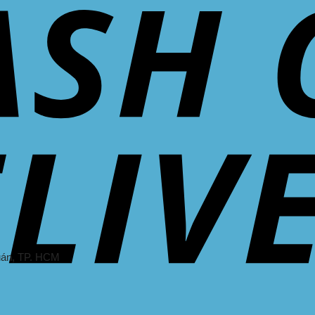
uán
, TP. HCM