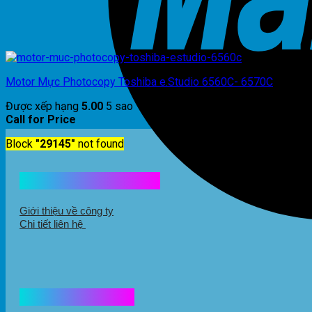
Motor Mực Photocopy Toshiba e.Studio 6560C- 6570C
Được xếp hạng
5.00
5 sao
Call for Price
Block
"29145"
not found
Kết nối với chúng tôi
Giới thiệu về công ty
Chi tiết liên hệ
Hổ trợ mua hàng