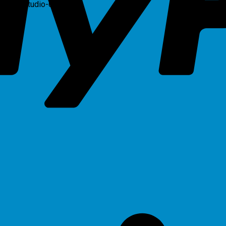
hiba-estudio-6570c”