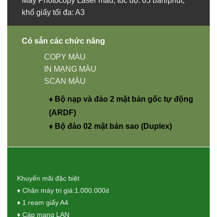
Máy Photocopy Laser màu, tốc độ: 65 bản/phút,
khổ giấy tối đa: A3
Có sẳn các chức năng
COPY MÀU
IN MẠNG MÀU
SCAN MÀU
♦ Bộ nạp và đảo 2 mặt bản gốc tự động
(ARDF)
♦ Bộ đảo 02 mặt bản sao (Duplex)
Khuyến mãi đặc biệt
♦ Chân máy trị giá:1.000.000
đ
♦ 1 ream giấy A4
♦ Cáp mạng LAN