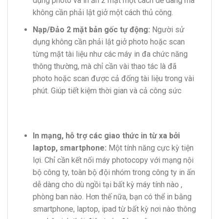
dụng photo và in ấn 2 mặt một cách dễ dàng mà
không cần phải lật giở một cách thủ công.
Nạp/Đảo 2 mặt bản gốc tự động:
Người sử
dụng không cần phải lật giở photo hoặc scan
từng mặt tài liệu như các máy in đa chức năng
thông thường, mà chỉ cần vài thao tác là đã
photo hoặc scan được cả đống tài liệu trong vài
phút. Giúp tiết kiệm thời gian và cả công sức
In mạng, hỗ trợ các giao thức in từ xa bởi
laptop, smartphone:
Một tính năng cực kỳ tiện
lợi. Chỉ cần kết nối máy photocopy với mạng nội
bộ công ty, toàn bộ đội nhóm trong công ty in ấn
dễ dàng cho dù ngồi tại bất kỳ máy tính nào ,
phòng ban nào. Hơn thế nữa, bạn có thể in bằng
smartphone, laptop, ipad từ bất kỳ nơi nào thông