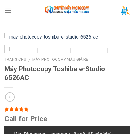
Skip
to
content
TRANG CHỦ
MÁY PHOTOCOPY MÀU GIÁ RẺ
/
Máy Photocopy Toshiba e-Studio
6526AC
5.00
2
trên 5
Call for Price
dựa trên
đánh giá