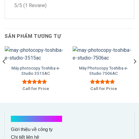
5/5
(1 Review)
SẢN PHẨM TƯƠNG TỰ
Máy photocopy Toshiba e-
Máy Photocopy Toshiba e-
Studio 3515AC
Studio 7506AC
Call for Price
Call for Price
Được xếp
Được xếp
hạng
5.00
5
hạng
5.00
5
sao
sao
Kết nối với chúng tôi
Giới thiệu về công ty
Chi tiết liên hệ