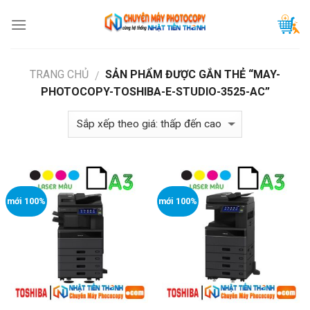
Skip
to
content
TRANG CHỦ
SẢN PHẨM ĐƯỢC GẮN THẺ “MAY-
/
PHOTOCOPY-TOSHIBA-E-STUDIO-3525-AC”
mới 100%
mới 100%