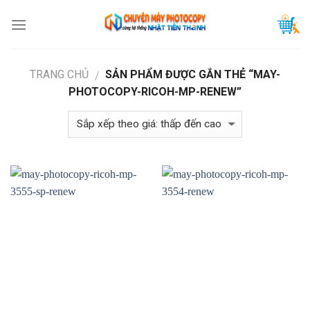
Skip
to
content
TRANG CHỦ
SẢN PHẨM ĐƯỢC GẮN THẺ “MAY-
/
PHOTOCOPY-RICOH-MP-RENEW”