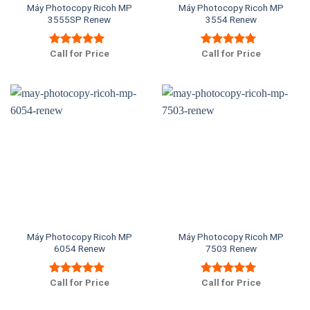
Máy Photocopy Ricoh MP
Máy Photocopy Ricoh MP
3555SP Renew
3554 Renew
Call for Price
Call for Price
Được xếp
Được xếp
hạng
5.00
5
hạng
5.00
5
sao
sao
Máy Photocopy Ricoh MP
Máy Photocopy Ricoh MP
6054 Renew
7503 Renew
Call for Price
Call for Price
Được xếp
Được xếp
hạng
5.00
5
hạng
5.00
5
sao
sao