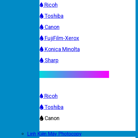
Ricoh
Toshiba
Canon
FujiFilm-Xerox
Konica Minolta
Sharp
Mực máy photocopy màu
Ricoh
Toshiba
Canon
Linh Kiện Máy Photocopy