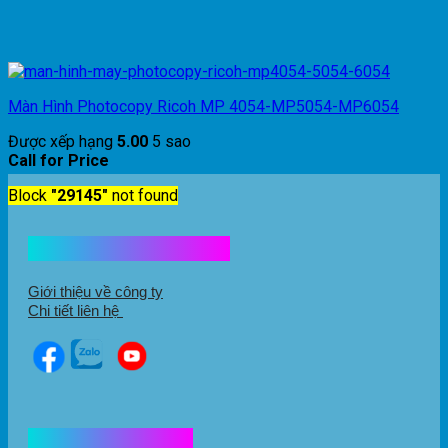
Màn Hình Photocopy Ricoh MP 4054-MP5054-MP6054
Được xếp hạng
5.00
5 sao
Call for Price
Block
"29145"
not found
Kết nối với chúng tôi
Giới thiệu về công ty
Chi tiết liên hệ
Hổ trợ mua hàng