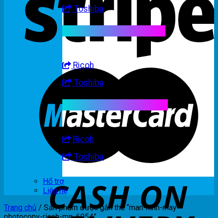
Toshiba
Linh kiện máy trắng đen
Ricoh
Toshiba
Linh kiện máy nhập khẩu
Ricoh
Toshiba
Hổ trợ
Liên hệ
Trang chủ
/
Sản phẩm được gắn thẻ “man-hinh-may-
photocopy-ricoh-mp-6054”