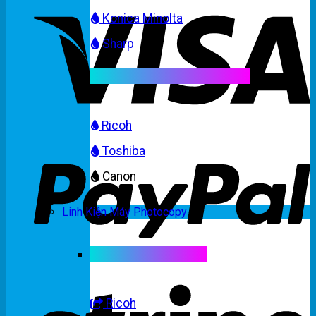
Konica Minolta
Sharp
Mực máy photocopy màu
Ricoh
Toshiba
Canon
Linh Kiện Máy Photocopy
Linh kiện máy màu
Ricoh