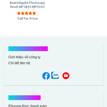
Board Nguồn Photocopy
Ricoh MP2852-MP3352
Call for Price
Được xếp
hạng
5.00
5
sao
Kết nối với chúng tôi
Giới thiệu về công ty
Chi tiết liên hệ
Hổ trợ mua hàng
Phương thức thanh toán