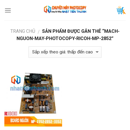
Skip
to
content
TRANG CHỦ
SẢN PHẨM ĐƯỢC GẮN THẺ “MACH-
/
NGUON-MAY-PHOTOCOPY-RICOH-MP-2852”