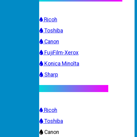
Ricoh
Toshiba
Canon
FujiFilm-Xerox
Konica Minolta
Sharp
Mực máy photocopy màu
Ricoh
Toshiba
Canon