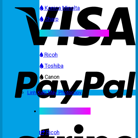
Konica Minolta
Sharp
Mực máy photocopy màu
Ricoh
Toshiba
Canon
Linh Kiện Máy Photocopy
Linh kiện máy màu
Ricoh