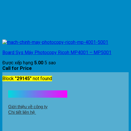
Board Sys Máy Photocopy Ricoh MP4001 – MP5001
Được xếp hạng
5.00
5 sao
Call for Price
Block
"29145"
not found
Kết nối với chúng tôi
Giới thiệu về công ty
Chi tiết liên hệ