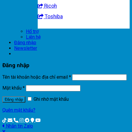
Ricoh
Toshiba
Hổ trợ
Liên hệ
Đăng nhập
Newsletter
Đăng nhập
Tên tài khoản hoặc địa chỉ email
*
Mật khẩu
*
Ghi nhớ mật khẩu
Đăng nhập
Quên mật khẩu?
Nhắn tin Zalo