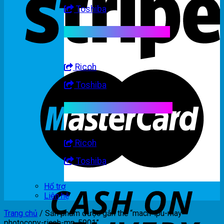
Toshiba
Linh kiện máy trắng đen
Ricoh
Toshiba
Linh kiện máy nhập khẩu
Ricoh
Toshiba
Hổ trợ
Liên hệ
Trang chủ
/
Sản phẩm được gắn thẻ “mach-ipu-may-
photocopy-ricoh-mp-5001”