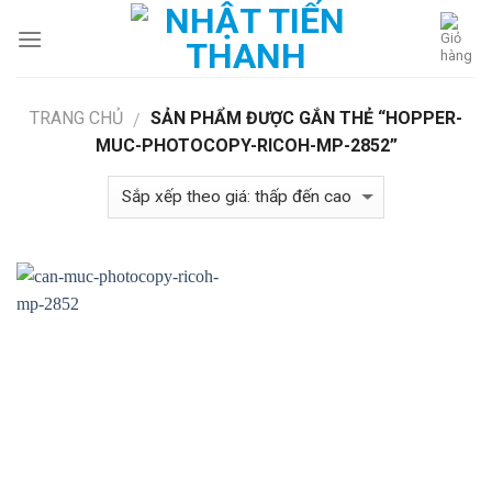
Skip
to
content
TRANG CHỦ
SẢN PHẨM ĐƯỢC GẮN THẺ “HOPPER-
/
MUC-PHOTOCOPY-RICOH-MP-2852”