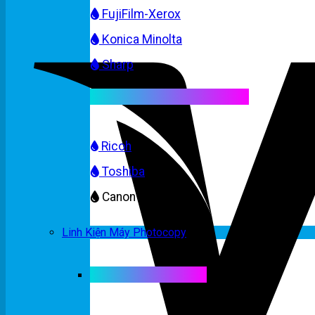
FujiFilm-Xerox
Konica Minolta
Sharp
Mực máy photocopy màu
Ricoh
Toshiba
Canon
Linh Kiện Máy Photocopy
Linh kiện máy màu