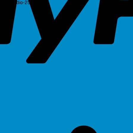
iba-estudio-2505ac”