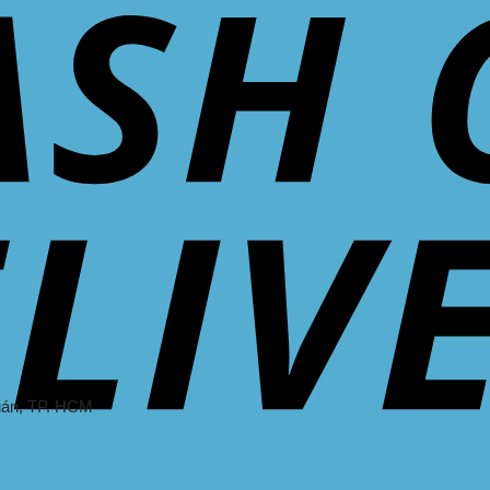
uán
, TP. HCM