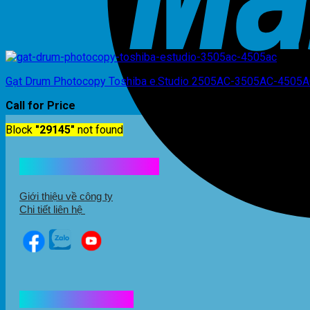
Gạt Drum Photocopy Toshiba e.Studio 2505AC-3505AC-4505
Call for Price
Block
"29145"
not found
Kết nối với chúng tôi
Giới thiệu về công ty
Chi tiết liên hệ
Hổ trợ mua hàng