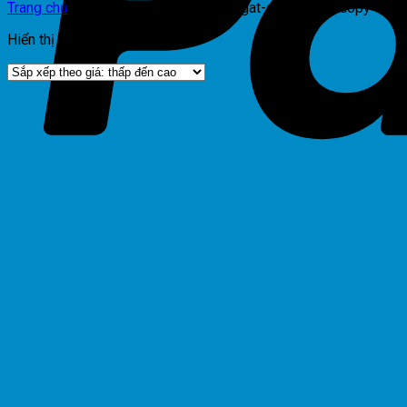
Trang chủ
/
Sản phẩm được gắn thẻ “gat-drum-photocopy-tosh
Hiển thị kết quả duy nhất