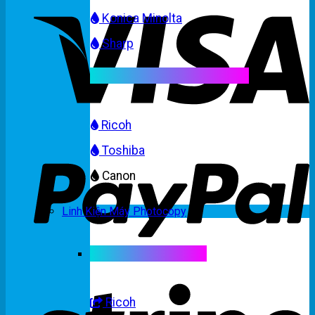
Konica Minolta
Sharp
Mực máy photocopy màu
Ricoh
Toshiba
Canon
Linh Kiện Máy Photocopy
Linh kiện máy màu
Ricoh