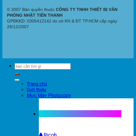
© 2007 Bản quyền thuộc
CÔNG TY TNHH THIẾT BỊ VĂN
PHÒNG NHẬT TIẾN THANH
GPĐKKD: 0305412142 do sở KH & ĐT TP.HCM cấp ngày
28/12/2007
Trang chủ
Giới thiệu
Mực Máy Photocopy
Mực máy photocopy trắng đen
Ricoh