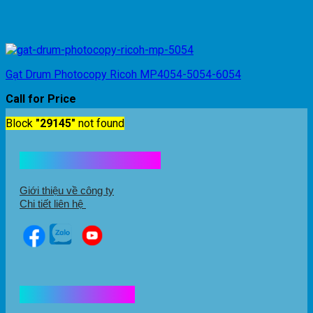
Gạt Drum Photocopy Ricoh MP4054-5054-6054
Call for Price
Block
"29145"
not found
Kết nối với chúng tôi
Giới thiệu về công ty
Chi tiết liên hệ
Hổ trợ mua hàng