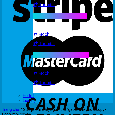
Toshiba
Linh kiện máy trắng đen
Ricoh
Toshiba
Linh kiện máy nhập khẩu
Ricoh
Toshiba
Hổ trợ
Liên hệ
Trang chủ
/
Sản phẩm được gắn thẻ “gat-drum-photocopy-
ricoh-mp-4054”