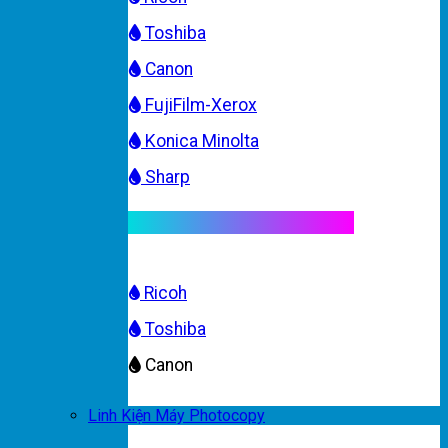
Toshiba
Canon
FujiFilm-Xerox
Konica Minolta
Sharp
Mực máy photocopy màu
Ricoh
Toshiba
Canon
Linh Kiện Máy Photocopy