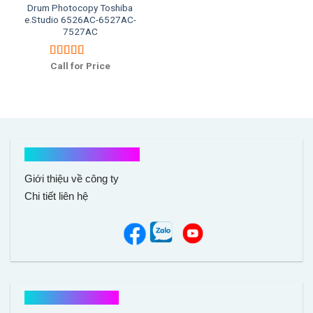
Drum Photocopy Toshiba
e.Studio 6526AC-6527AC-
7527AC
Call for Price
Được xếp
hạng
5.00
5
sao
Kết nối với chúng tôi
Giới thiệu về công ty
Chi tiết liên hệ
Hổ trợ mua hàng