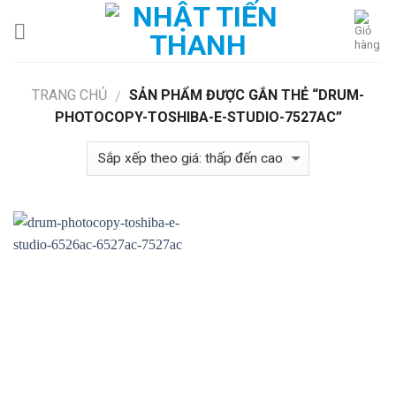
Skip
to
content
TRANG CHỦ
SẢN PHẨM ĐƯỢC GẮN THẺ “DRUM-
/
PHOTOCOPY-TOSHIBA-E-STUDIO-7527AC”