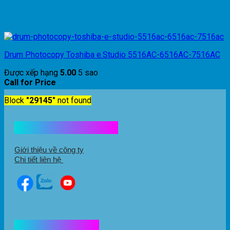
Drum Photocopy Toshiba e.Studio 5516AC-6516AC-7516AC
Được xếp hạng
5.00
5 sao
Call for Price
Block
"29145"
not found
Kết nối với chúng tôi
Giới thiệu về công ty
Chi tiết liên hệ
Hổ trợ mua hàng