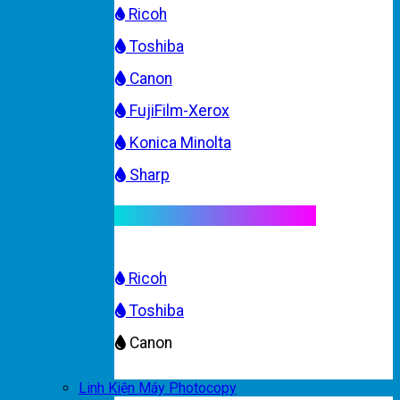
Ricoh
Toshiba
Canon
FujiFilm-Xerox
Konica Minolta
Sharp
Mực máy photocopy màu
Ricoh
Toshiba
Canon
Linh Kiện Máy Photocopy