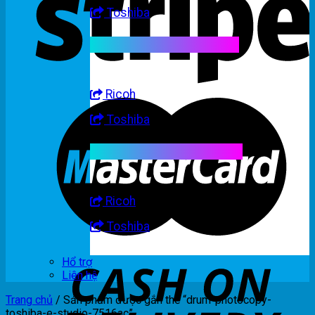
Toshiba
Linh kiện máy trắng đen
Ricoh
Toshiba
Linh kiện máy nhập khẩu
Ricoh
Toshiba
Hổ trợ
Liên hệ
Trang chủ
/
Sản phẩm được gắn thẻ “drum-photocopy-
toshiba-e-studio-7516ac”