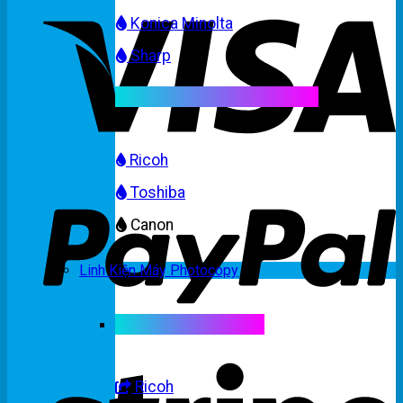
Konica Minolta
Sharp
Mực máy photocopy màu
Ricoh
Toshiba
Canon
Linh Kiện Máy Photocopy
Linh kiện máy màu
Ricoh