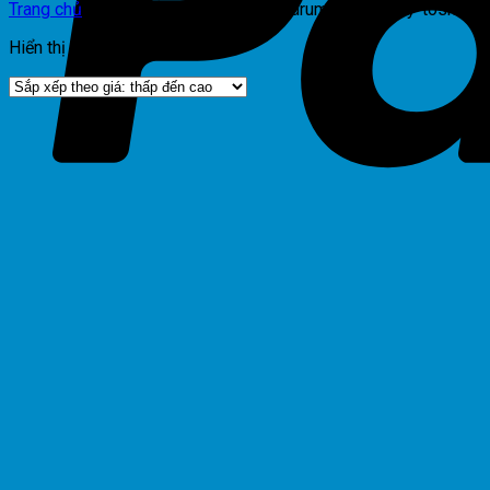
Trang chủ
/
Sản phẩm được gắn thẻ “drum-photocopy-toshiba-
Hiển thị kết quả duy nhất