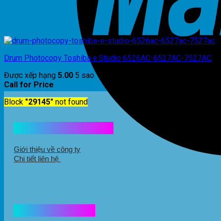
Drum Photocopy Toshiba e.Studio 6526AC-6527AC-7527AC
Được xếp hạng
5.00
5 sao
Call for Price
Block
"29145"
not found
Kết nối với chúng tôi
Giới thiệu về công ty
Chi tiết liên hệ
Hổ trợ mua hàng