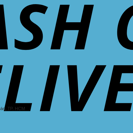
uán
, TP. HCM