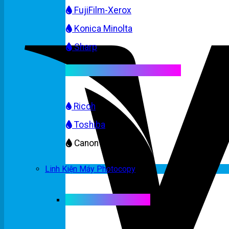
FujiFilm-Xerox
Konica Minolta
Sharp
Mực máy photocopy màu
Ricoh
Toshiba
Canon
Linh Kiện Máy Photocopy
Linh kiện máy màu