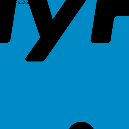
e-studio-6526ac”