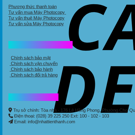
Phương thức thanh toán
Tư vấn mua Máy Photocopy
Tư vấn thuê Máy Photocopy
Tư vấn sửa Máy Photocopy
Chính sách mua hàng
Chính sách bảo mật
Chính sách vận chuyển
Chính sách bảo hành
Chính sách đổi trả hàng
Thông tin liên hệ
Trụ sở chính: Tòa nhà - 176 Lê Hồng Phong,
Phường Chợ Q
Điện thoại: (028) 39 225 250 Ext: 100 - 102 - 103
Email: info@nhattienthanh.com