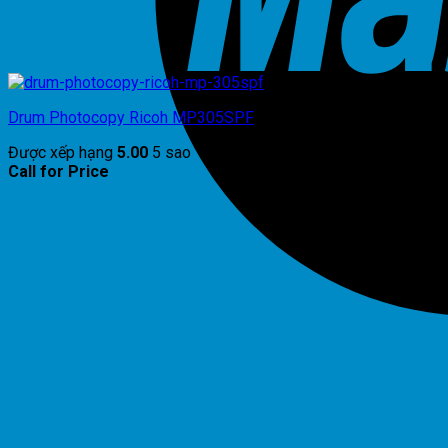
Drum Photocopy Ricoh MP305SPF
Được xếp hạng
5.00
5 sao
Call for Price