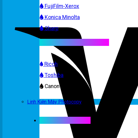
FujiFilm-Xerox
Konica Minolta
Sharp
Mực máy photocopy màu
Ricoh
Toshiba
Canon
Linh Kiện Máy Photocopy
Linh kiện máy màu