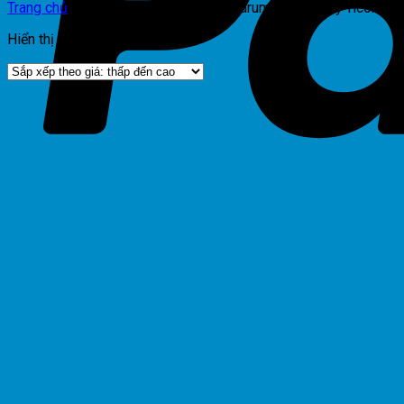
Trang chủ
/
Sản phẩm được gắn thẻ “drum-photocopy-ricoh-m
Hiển thị kết quả duy nhất