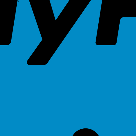
p-305spf”