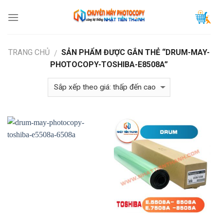
Skip
to
content
TRANG CHỦ
SẢN PHẨM ĐƯỢC GẮN THẺ “DRUM-MAY-
/
PHOTOCOPY-TOSHIBA-E8508A”