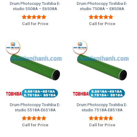
Drum Photocopy Toshiba E-
Drum Photocopy Toshiba E-
studio 5508A – E6508A
studio 7508A – E8508A
Call for Price
Call for Price
Được xếp
Được xếp
hạng
5.00
5
hạng
5.00
5
sao
sao
Drum Photocopy Toshiba E-
Drum Photocopy Toshiba E-
studio 5518A-E6518A
studio 7518A-E8518A
Call for Price
Call for Price
Được xếp
Được xếp
hạng
5.00
5
hạng
5.00
5
sao
sao