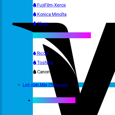
FujiFilm-Xerox
Konica Minolta
Sharp
Mực máy photocopy màu
Ricoh
Toshiba
Canon
Linh Kiện Máy Photocopy
Linh kiện máy màu