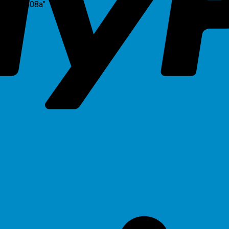
hiba-e5508a”