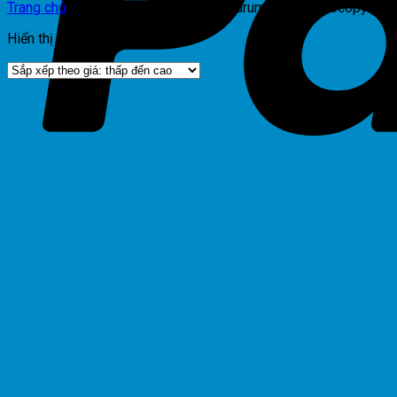
Trang chủ
/
Sản phẩm được gắn thẻ “drum-may-photocopy-tos
Hiển thị kết quả duy nhất