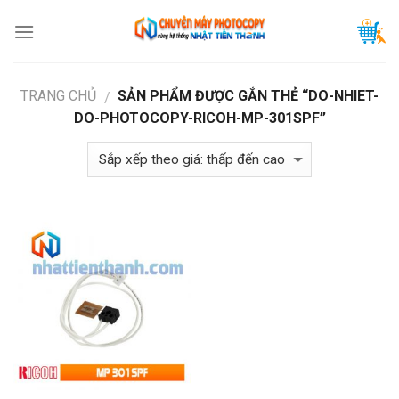
Skip
to
content
TRANG CHỦ
SẢN PHẨM ĐƯỢC GẮN THẺ “DO-NHIET-
/
DO-PHOTOCOPY-RICOH-MP-301SPF”