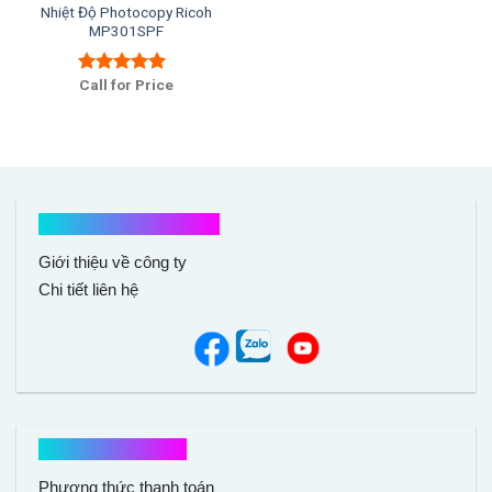
Nhiệt Độ Photocopy Ricoh
MP301SPF
Call for Price
Được xếp
hạng
5.00
5
sao
Kết nối với chúng tôi
Giới thiệu về công ty
Chi tiết liên hệ
Hổ trợ mua hàng
Phương thức thanh toán