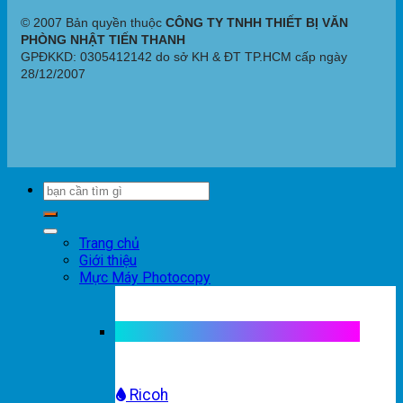
© 2007 Bản quyền thuộc
CÔNG TY TNHH THIẾT BỊ VĂN
PHÒNG NHẬT TIẾN THANH
GPĐKKD: 0305412142 do sở KH & ĐT TP.HCM cấp ngày
28/12/2007
Trang chủ
Giới thiệu
Mực Máy Photocopy
Mực máy photocopy trắng đen
Ricoh