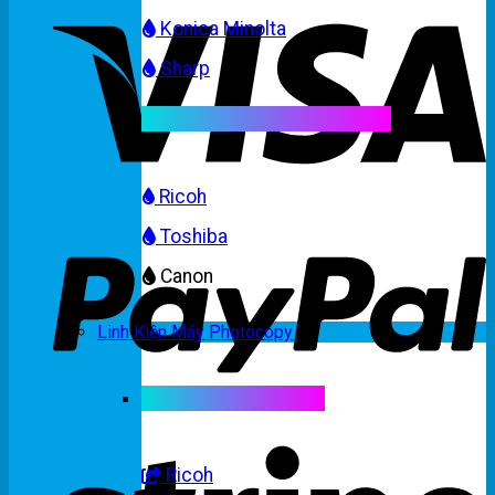
Konica Minolta
Sharp
Mực máy photocopy màu
Ricoh
Toshiba
Canon
Linh Kiện Máy Photocopy
Linh kiện máy màu
Ricoh