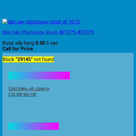
Đèn Sấy Photocopy Ricoh AF1075-AF2075
Được xếp hạng
5.00
5 sao
Call for Price
Block
"29145"
not found
Kết nối với chúng tôi
Giới thiệu về công ty
Chi tiết liên hệ
Hổ trợ mua hàng