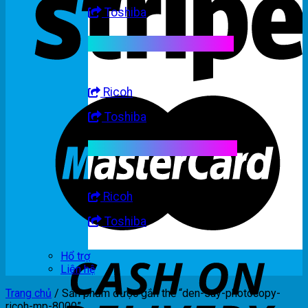
Toshiba
Linh kiện máy trắng đen
Ricoh
Toshiba
Linh kiện máy nhập khẩu
Ricoh
Toshiba
Hổ trợ
Liên hệ
Trang chủ
/
Sản phẩm được gắn thẻ “den-say-photocopy-
ricoh-mp-8000”