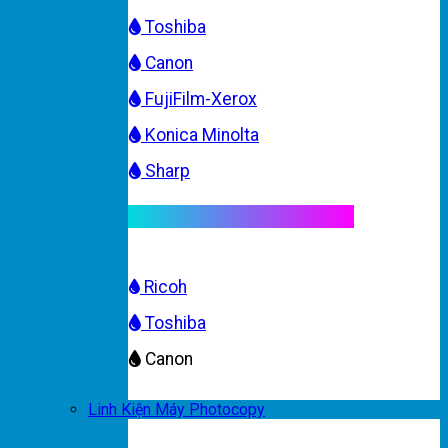
Toshiba
Canon
FujiFilm-Xerox
Konica Minolta
Sharp
Mực máy photocopy màu
Ricoh
Toshiba
Canon
Linh Kiện Máy Photocopy