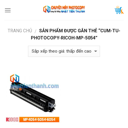
Skip
to
content
TRANG CHỦ
SẢN PHẨM ĐƯỢC GẮN THẺ “CUM-TU-
/
PHOTOCOPY-RICOH-MP-5054”