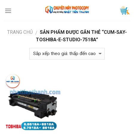
Skip
to
content
TRANG CHỦ
SẢN PHẨM ĐƯỢC GẮN THẺ “CUM-SAY-
/
TOSHIBA-E-STUDIO-7518A”