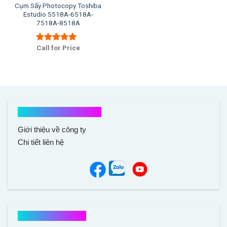
Cụm Sấy Photocopy Toshiba
Estudio 5518A-6518A-
7518A-8518A
Call for Price
Được xếp
hạng
5.00
5
sao
Kết nối với chúng tôi
Giới thiệu về công ty
Chi tiết liên hệ
Hổ trợ mua hàng