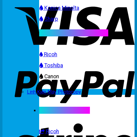
Konica Minolta
Sharp
Mực máy photocopy màu
Ricoh
Toshiba
Canon
Linh Kiện Máy Photocopy
Linh kiện máy màu
Ricoh