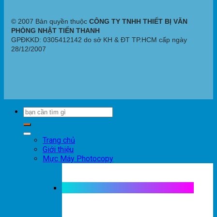
© 2007 Bản quyền thuộc
CÔNG TY TNHH THIẾT BỊ VĂN
PHÒNG NHẬT TIẾN THANH
GPĐKKD: 0305412142 do sở KH & ĐT TP.HCM cấp ngày
28/12/2007
Trang chủ
Giới thiệu
Mực Máy Photocopy
Mực máy photocopy trắng đen