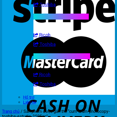
Toshiba
Linh kiện máy trắng đen
Ricoh
Toshiba
Linh kiện máy nhập khẩu
Ricoh
Toshiba
Hổ trợ
Liên hệ
Trang chủ
/
Sản phẩm được gắn thẻ “cum-drum-photocopy-
toshiba-estudio-2505ac”