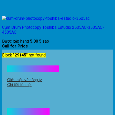
Cụm Drum Photocopy Toshiba Estudio 2505AC-3505AC-
4505AC
Được xếp hạng
5.00
5 sao
Call for Price
Block
"29145"
not found
Kết nối với chúng tôi
Giới thiệu về công ty
Chi tiết liên hệ
Hổ trợ mua hàng