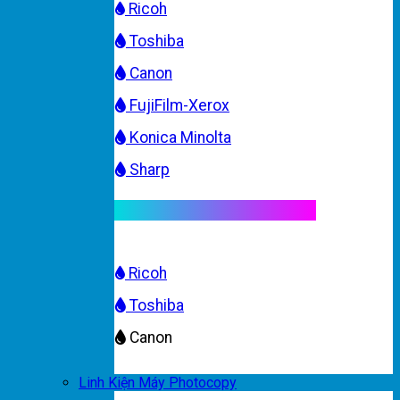
Ricoh
Toshiba
Canon
FujiFilm-Xerox
Konica Minolta
Sharp
Mực máy photocopy màu
Ricoh
Toshiba
Canon
Linh Kiện Máy Photocopy