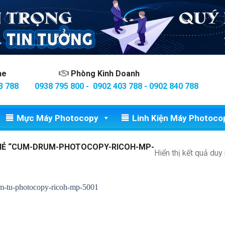
ine
Phòng Kinh Doanh
3 788
0938 795 800 - 0902 403 788 - 0902 840 788
Mực Máy Photocopy
Linh Kiện Máy Photoco
HẺ “CUM-DRUM-PHOTOCOPY-RICOH-MP-
Hiển thị kết quả duy