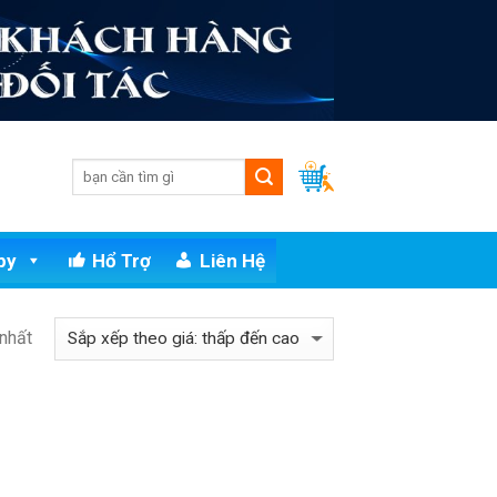
py
Hổ Trợ
Liên Hệ
 nhất