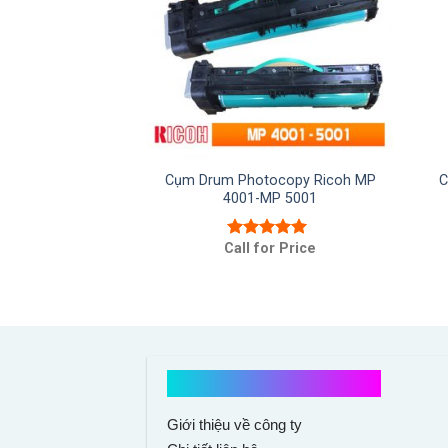
Cụm Drum Photocopy Ricoh MP
C
4001-MP 5001
Call for Price
Được xếp
hạng
5.00
5
sao
Kết nối với chúng tôi
Giới thiệu về công ty