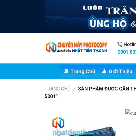
Skip
to
content
Hotl
0901 80
Trang Chủ
Giới Thiệu
TRANG CHỦ
SẢN PHẨM ĐƯỢC GẮN T
/
5001”