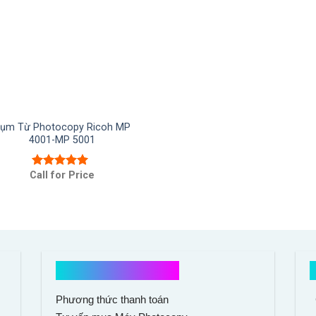
ụm Từ Photocopy Ricoh MP
4001-MP 5001
Call for Price
Được xếp
hạng
5.00
5
sao
Hổ trợ mua hàng
Phương thức thanh toán