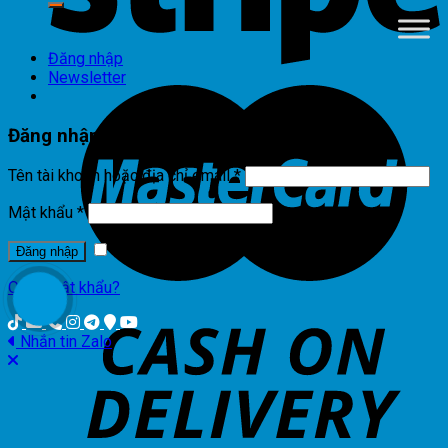
Đăng nhập
Newsletter
Đăng nhập
Tên tài khoản hoặc địa chỉ email
*
Mật khẩu
*
Ghi nhớ mật khẩu
Đăng nhập
Quên mật khẩu?
Nhắn tin Zalo