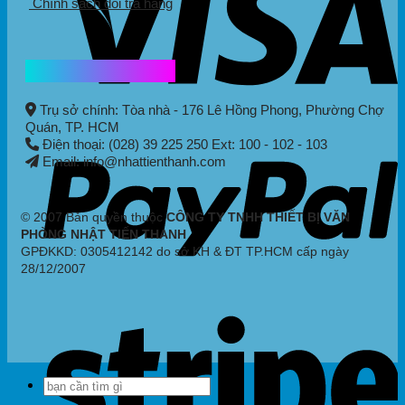
Chính sách đổi trả hàng
Thông tin liên hệ
Trụ sở chính: Tòa nhà - 176 Lê Hồng Phong,
Phường Chợ
Quán
, TP. HCM
Điện thoại: (028) 39 225 250 Ext: 100 - 102 - 103
Email: info@nhattienthanh.com
© 2007 Bản quyền thuộc
CÔNG TY TNHH THIẾT BỊ VĂN
PHÒNG NHẬT TIẾN THANH
GPĐKKD: 0305412142 do sở KH & ĐT TP.HCM cấp ngày
28/12/2007