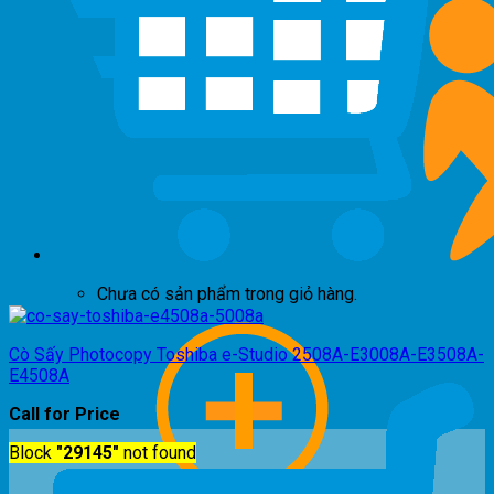
Chưa có sản phẩm trong giỏ hàng.
Cò Sấy Photocopy Toshiba e-Studio 2508A-E3008A-E3508A-
E4508A
Call for Price
Block
"29145"
not found