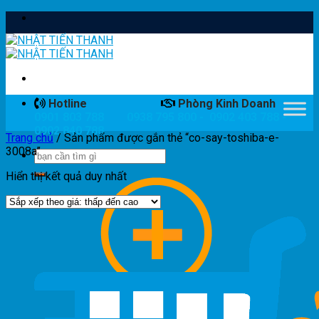
Skip
to
content
Hotline
Phòng Kinh Doanh
0901 803 788
0938 795 800 - 0902 403 788 -
0902 840 788
Trang chủ
/
Sản phẩm được gắn thẻ “co-say-toshiba-e-
3008a”
Hiển thị kết quả duy nhất