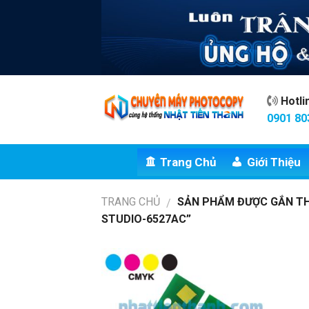
Skip
to
content
Hotl
0901 80
Trang Chủ
Giới Thiệu
TRANG CHỦ
SẢN PHẨM ĐƯỢC GẮN TH
/
STUDIO-6527AC”