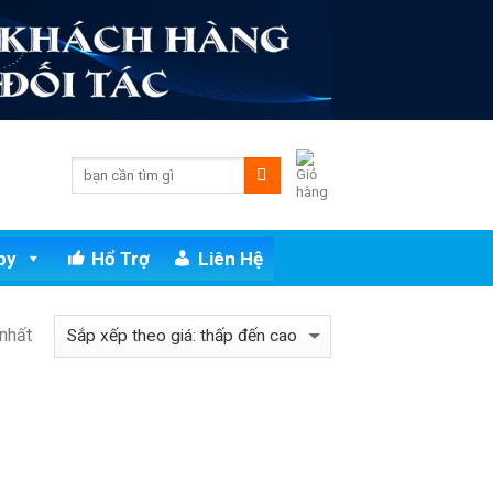
py
Hổ Trợ
Liên Hệ
 nhất