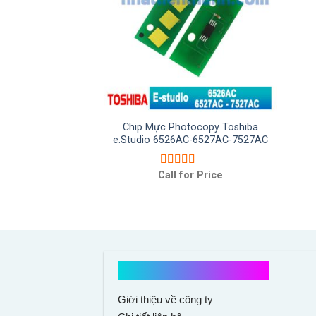
Chip Mực Photocopy Toshiba
e.Studio 6526AC-6527AC-7527AC
Call for Price
Được xếp
hạng
5.00
5
sao
Kết nối với chúng tôi
Giới thiệu về công ty