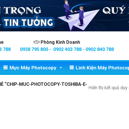
ine
Phòng Kinh Doanh
3 788
0938 795 800 - 0902 403 788 - 0902 840 788
Mực Máy Photocopy
Linh Kiện Máy Photoco
Ẻ “CHIP-MUC-PHOTOCOPY-TOSHIBA-E-
Hiển thị kết quả duy