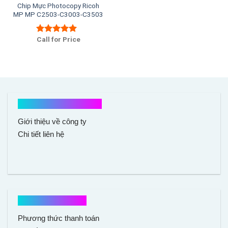
Chip Mực Photocopy Ricoh
MP MP C2503-C3003-C3503
Call for Price
Được xếp
hạng
5.00
5
sao
Kết nối với chúng tôi
Giới thiệu về công ty
Chi tiết liên hệ
Hổ trợ mua hàng
Phương thức thanh toán