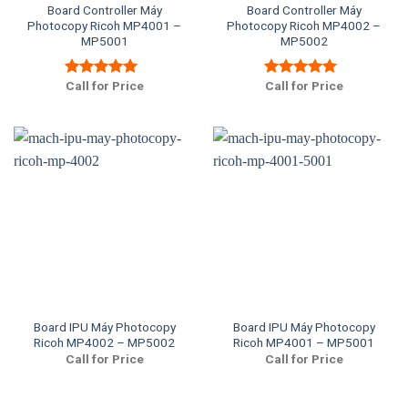
Board Controller Máy
Board Controller Máy
Photocopy Ricoh MP4001 –
Photocopy Ricoh MP4002 –
MP5001
MP5002
Call for Price
Call for Price
Được xếp
Được xếp
hạng
5.00
5
hạng
5.00
5
sao
sao
Board IPU Máy Photocopy
Board IPU Máy Photocopy
Ricoh MP4002 – MP5002
Ricoh MP4001 – MP5001
Call for Price
Call for Price