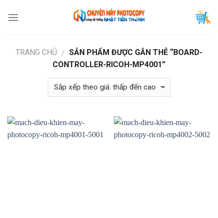
Skip
to
content
TRANG CHỦ
SẢN PHẨM ĐƯỢC GẮN THẺ “BOARD-
/
CONTROLLER-RICOH-MP4001”