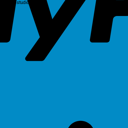
oshiba-estudio-6570c”