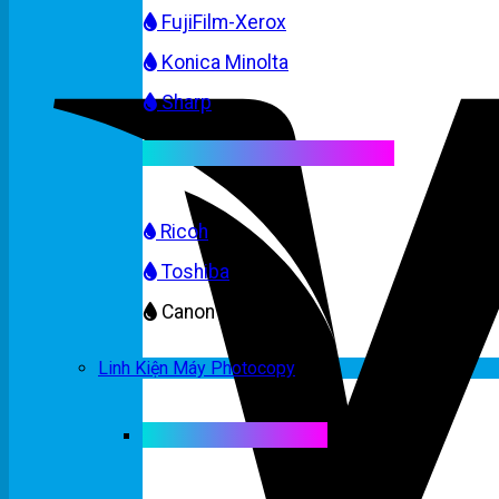
FujiFilm-Xerox
Konica Minolta
Sharp
Mực máy photocopy màu
Ricoh
Toshiba
Canon
Linh Kiện Máy Photocopy
Linh kiện máy màu