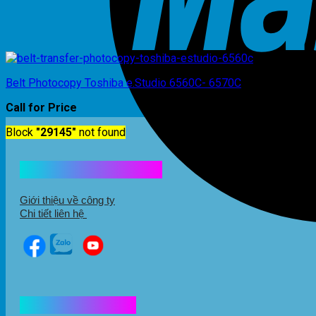
Belt Photocopy Toshiba e.Studio 6560C- 6570C
Call for Price
Block
"29145"
not found
Kết nối với chúng tôi
Giới thiệu về công ty
Chi tiết liên hệ
Hổ trợ mua hàng