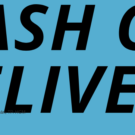
uán
, TP. HCM