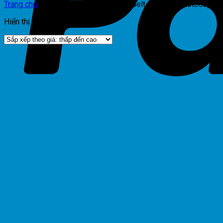
Trang chủ
/
Sản phẩm được gắn thẻ “belt-transfer-photocopy-t
Hiển thị kết quả duy nhất