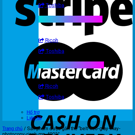
Toshiba
Linh kiện máy trắng đen
Ricoh
Toshiba
Linh kiện máy nhập khẩu
Ricoh
Toshiba
Hổ trợ
Liên hệ
Trang chủ
/
Sản phẩm được gắn thẻ “belt-keo-giay-may-
photocopy-ricoh-mp-4002”