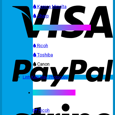
Konica Minolta
Sharp
Mực máy photocopy màu
Ricoh
Toshiba
Canon
Linh Kiện Máy Photocopy
Linh kiện máy màu
Ricoh