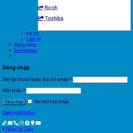
Ricoh
Toshiba
Hổ trợ
Liên hệ
Đăng nhập
Newsletter
Đăng nhập
Tên tài khoản hoặc địa chỉ email
*
Mật khẩu
*
Ghi nhớ mật khẩu
Đăng nhập
Quên mật khẩu?
Nhắn tin Zalo