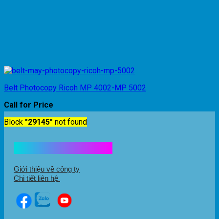
Belt Photocopy Ricoh MP 4002-MP 5002
Call for Price
Block
"29145"
not found
Kết nối với chúng tôi
Giới thiệu về công ty
Chi tiết liên hệ