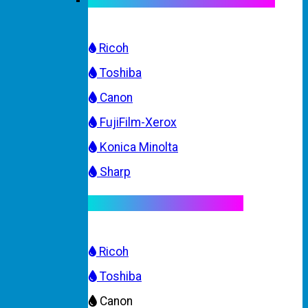
Ricoh
Toshiba
Canon
FujiFilm-Xerox
Konica Minolta
Sharp
Mực máy photocopy màu
Ricoh
Toshiba
Canon