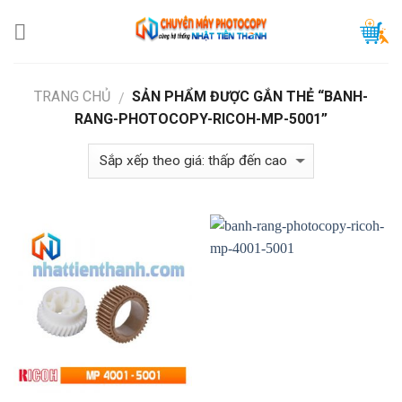
Skip
to
content
TRANG CHỦ
SẢN PHẨM ĐƯỢC GẮN THẺ “BANH-
/
RANG-PHOTOCOPY-RICOH-MP-5001”