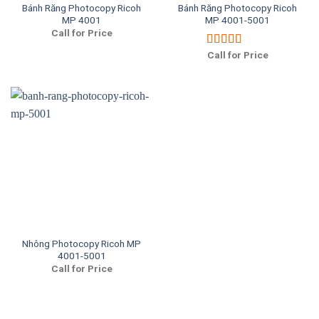
Bánh Răng Photocopy Ricoh
Bánh Răng Photocopy Ricoh
MP 4001
MP 4001-5001
Call for Price
Call for Price
Được xếp
hạng
5.00
5
sao
Nhông Photocopy Ricoh MP
4001-5001
Call for Price