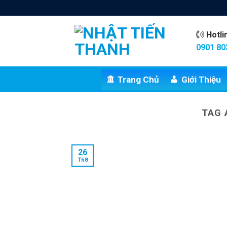
Skip
to
content
Hotl
0901 80
Trang Chủ
Giới Thiệu
TAG 
26
Th8