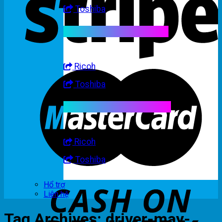
Toshiba
Linh kiện máy trắng đen
Ricoh
Toshiba
Linh kiện máy nhập khẩu
Ricoh
Toshiba
Hổ trợ
Liên hệ
Tag Archives:
driver-may-