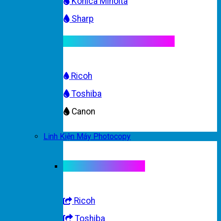
Konica Minolta
Sharp
Mực máy photocopy màu
Ricoh
Toshiba
Canon
Linh Kiện Máy Photocopy
Linh kiện máy màu
Ricoh
Toshiba