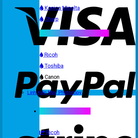
Konica Minolta
Sharp
Mực máy photocopy màu
Ricoh
Toshiba
Canon
Linh Kiện Máy Photocopy
Linh kiện máy màu
Ricoh