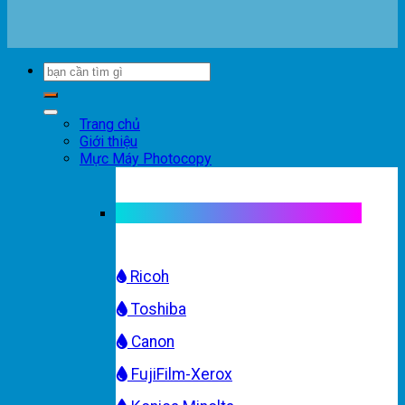
Trang chủ
Giới thiệu
Mực Máy Photocopy
Mực máy photocopy trắng đen
Ricoh
Toshiba
Canon
FujiFilm-Xerox