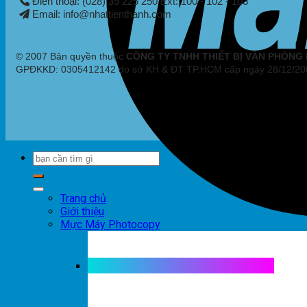
Điện thoại: (028) 39 225 250 Ext: 100 - 102 - 103
Email: info@nhattienthanh.com
© 2007 Bản quyền thuộc
CÔNG TY TNHH THIẾT BỊ VĂN PHÒNG
GPĐKKD: 0305412142 do sở KH & ĐT TP.HCM cấp ngày 28/12/20
Trang chủ
Giới thiệu
Mực Máy Photocopy
Mực máy photocopy trắng đen