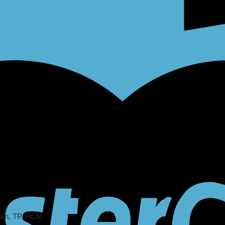
uán
, TP. HCM