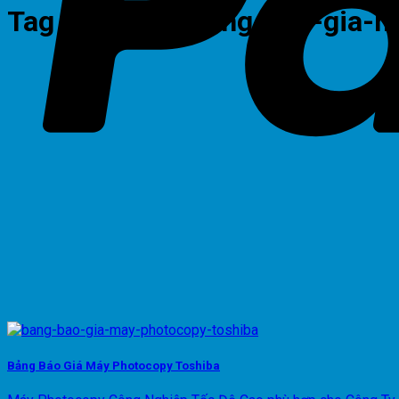
Tag Archives:
bang-bao-gia-m
Bảng Báo Giá Máy Photocopy Toshiba