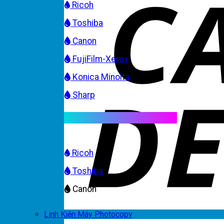
Ricoh
Toshiba
Canon
FujiFilm-Xerox
Konica Minolta
Sharp
Mực máy photocopy màu
Ricoh
Toshiba
Canon
Linh Kiện Máy Photocopy