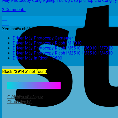
Máy Photocopy Công Nghiệp Tốc Độ Cao phù hợp cho Công Ty Xâ
2 Comments
29
Th3
Xem nhiều nhất
Driver Máy Photocopy Gestetner
Driver Máy Photocopy Ricoh IM 3010
Driver Máy Photocopy Ricoh IM5510-IM6010-IM7010
Driver Máy Photocopy Ricoh IM2510-IM3510-IM4510
Driver Máy In Ricoh PC600
Block
"29145"
not found
Kết nối với chúng tôi
Giới thiệu về công ty
Chi tiết liên hệ