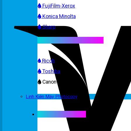
FujiFilm-Xerox
Konica Minolta
Sharp
Mực máy photocopy màu
Ricoh
Toshiba
Canon
Linh Kiện Máy Photocopy
Linh kiện máy màu