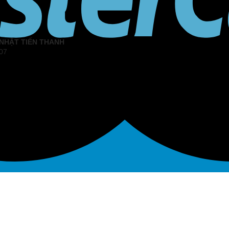
 NHẬT TIẾN THANH
07