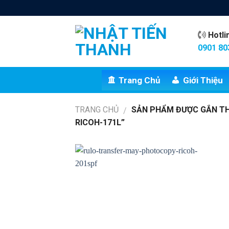
Skip
to
content
Hotl
0901 80
Trang Chủ
Giới Thiệu
TRANG CHỦ
SẢN PHẨM ĐƯỢC GẮN TH
/
RICOH-171L”