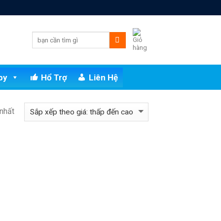
py
Hổ Trợ
Liên Hệ
 nhất