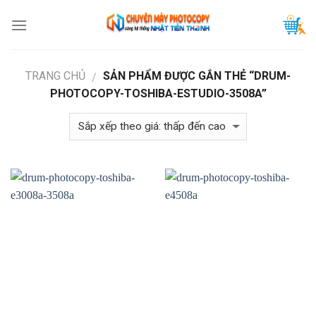
Skip
to
content
TRANG CHỦ
SẢN PHẨM ĐƯỢC GẮN THẺ “DRUM-
/
PHOTOCOPY-TOSHIBA-ESTUDIO-3508A”