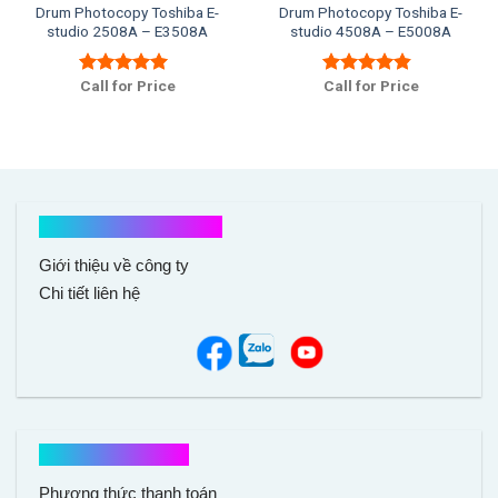
Drum Photocopy Toshiba E-
Drum Photocopy Toshiba E-
studio 2508A – E3508A
studio 4508A – E5008A
Call for Price
Call for Price
Được xếp
Được xếp
hạng
5.00
5
hạng
4.50
sao
5 sao
Kết nối với chúng tôi
Giới thiệu về công ty
Chi tiết liên hệ
Hổ trợ mua hàng
Phương thức thanh toán