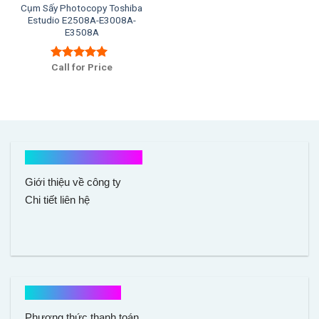
Cụm Sấy Photocopy Toshiba
Estudio E2508A-E3008A-
E3508A
Call for Price
Được xếp
hạng
5.00
5
sao
Kết nối với chúng tôi
Giới thiệu về công ty
Chi tiết liên hệ
Hổ trợ mua hàng
Phương thức thanh toán