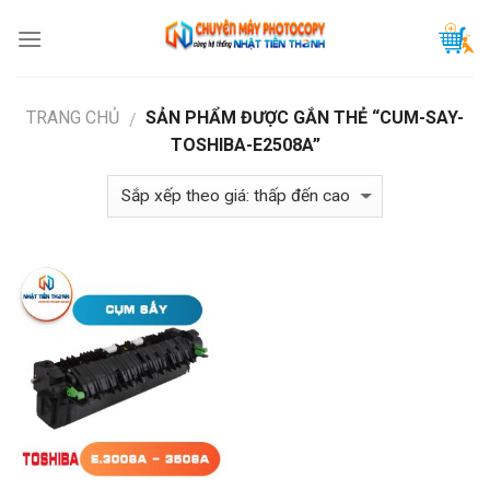
Skip
to
content
TRANG CHỦ
SẢN PHẨM ĐƯỢC GẮN THẺ “CUM-SAY-
/
TOSHIBA-E2508A”